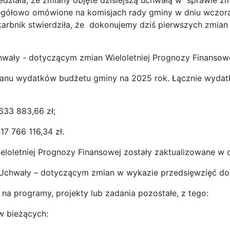
ała, że zmiany objęte dzisiejszą uchwałą w sprawie zmi
egółowo omówione na komisjach rady gminy w dniu wczora
 Skarbnik stwierdziła, że dokonujemy dziś pierwszych zmia
hwały - dotyczącym zmian Wieloletniej Prognozy Finansowe
 planu wydatków budżetu gminy na 2025 rok. Łącznie wydat
633 883,66 zł;
7 766 116,34 zł.
ieloletniej Prognozy Finansowej zostały zaktualizowane w
 Uchwały – dotyczącym zmian w wykazie przedsięwzięć do
a programy, projekty lub zadania pozostałe, z tego:
w bieżących: