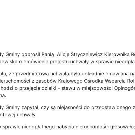
 Gminy poprosił Panią Alicję Stryczniewicz Kierownika Re
dowiska o omówienie projektu uchwały w sprawie nieodpła
ała, że przedmiotowa uchwała była dokładnie omawiana n
nieruchomości z zasobów Krajowego Ośrodka Wsparcia Rol
chodzi o przejęcie działki - stawu w miejscowości Opinogó
olna.
 Gminy zapytał, czy są niejasności do przedstawionego zag
otowej uchwały.
 sprawie nieodpłatnego nabycia nieruchomości głosowało: