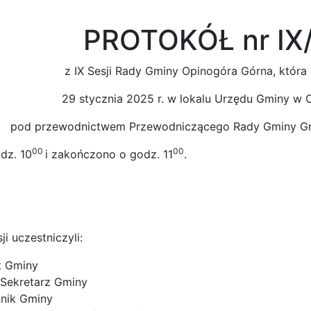
PROTOKÓŁ nr IX
z IX Sesji Rady Gminy Opinogóra Górna, która 
29 stycznia 2025 r. w lokalu Urzędu Gminy w 
pod przewodnictwem Przewodniczącego Rady Gminy Gr
00
00
dz. 10
i zakończono o godz. 11
.
i uczestniczyli:
t Gminy
 Sekretarz Gminy
bnik Gminy