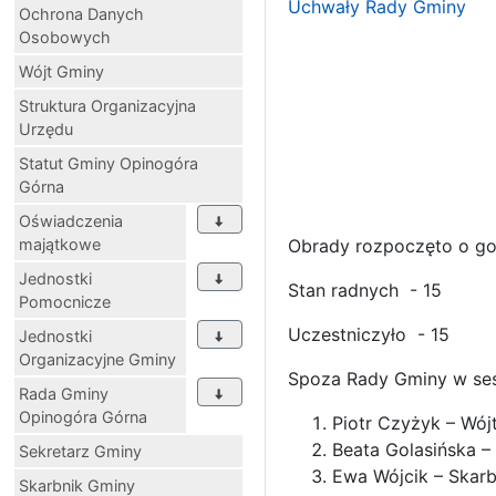
Uchwały Rady Gminy
Ochrona Danych
Osobowych
Wójt Gminy
Struktura Organizacyjna
Urzędu
Statut Gminy Opinogóra
Górna
Oświadczenia
majątkowe
Obrady rozpoczęto o go
Jednostki
Stan radnych - 15
Pomocnicze
Uczestniczyło - 15
Jednostki
Organizacyjne Gminy
Spoza Rady Gminy w sesj
Rada Gminy
Opinogóra Górna
Piotr Czyżyk – Wój
Beata Golasińska –
Sekretarz Gminy
Ewa Wójcik – Skar
Skarbnik Gminy