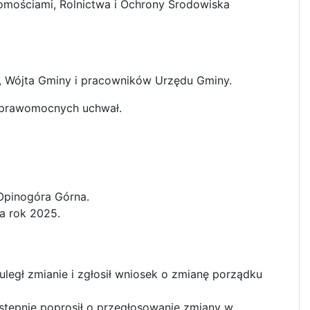
chomościami, Rolnictwa i Ochrony Środowiska
ójta Gminy i pracowników Urzędu Gminy.
prawomocnych uchwał.
Opinogóra Górna.
a rok 2025.
uległ zmianie i zgłosił wniosek o zmianę porządku
stępnie poprosił o przegłosowanie zmiany w