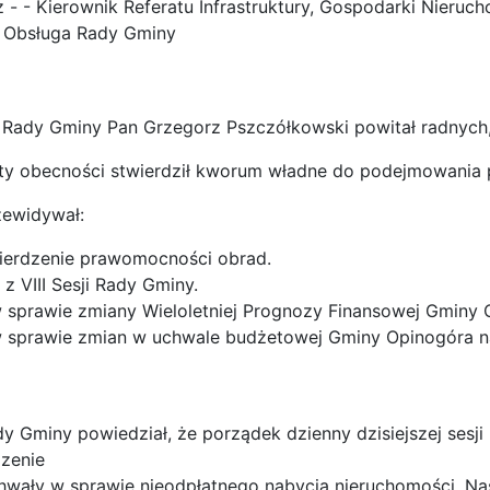
cz - - Kierownik Referatu Infrastruktury, Gospodarki Nieru
 Obsługa Rady Gminy
miny Pan Grzegorz Pszczółkowski powitał radnych, W
becności stwierdził kworum władne do podejmowania 
zewidywał:
twierdzenie prawomocności obrad.
 z VIII Sesji Rady Gminy.
 sprawie zmiany Wieloletniej Prognozy Finansowej Gminy 
w sprawie zmian w uchwale budżetowej Gminy Opinogóra n
 Gminy powiedział, że porządek dzienny dzisiejszej sesji 
zenie
hwały w sprawie nieodpłatnego nabycia nieruchomości. Na