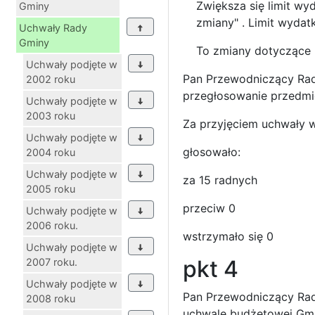
Zwiększa się limit w
Gminy
zmiany" . Limit wydat
Uchwały Rady
Gminy
To zmiany dotyczące 
Uchwały podjęte w
Pan Przewodniczący Rady
2002 roku
przegłosowanie przedmi
Uchwały podjęte w
2003 roku
Za przyjęciem uchwały 
Uchwały podjęte w
głosowało:
2004 roku
Uchwały podjęte w
za 15 radnych
2005 roku
przeciw 0
Uchwały podjęte w
2006 roku.
wstrzymało się 0
Uchwały podjęte w
pkt 4
2007 roku.
Uchwały podjęte w
Pan Przewodniczący Rad
2008 roku
uchwale budżetowej Gmi