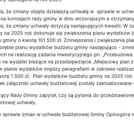
ła, że zmiany objęte dzisiejszą uchwałą w sprawie w uch
a komisjach rady gminy w dniu wczorajszym a otrzymany p
ła, że zmiany uchwały dotyczą następujących kwestii: W z
 na 2025 rok dokonuje się zwiększenia planu wydatków bu
 gminy o kwotę 101 500 zł. Zmniejszenia i zwiększenia p
brębie planu wydatków budżetu gminy następująco - zmn
ch na realizację zadania inwestycyjnego pn. „Przebudowa 
o na wydatki bieżące na przedsięwzięcie „Miejscowy plan 
w planie wydatków między paragrafami w zakresie realiza
wotę 1 500 zł. Plan wydatków budżetu gminy na 2025 rok
ałe załączniki uchwały budżetowej zostały zaktualizowan
y Gminy zapytał, czy są pytania do przedstawionego za
otowej uchwały.
w sprawie zmian w uchwale budżetowej Gminy Opinogóra n