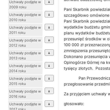
Uchwały podjęte w
2009 roku
Pani Skarbnik powiedzia
Uchwały podjęte w
szczegółowo omówione n
2010 roku
Pani Skarbnik powiedzia
wydatków budżetu gminy
Uchwały podjęte w
2011 roku
planu wydatków budżetu
przesunięć środków w o
Uchwały podjete w
100 000 zł przeznaczony
2012 roku
zmniejszenia przesunięt
Uchwały podjęte w
Dokonano przesunięcia 
2013 roku
Opinogórze Górnej na k
Uchwały podjęte w
tysięcy złotych. Pozost
2014 roku
Pan Przewodniczący Rad
Uchwały podjęte w
2015 roku
przegłosowanie przedmi
Uchwały podjęte w
Za przyjęciem uchwały 
2016 roku
głosowało:
Uchwały podjęte w
2017 roku