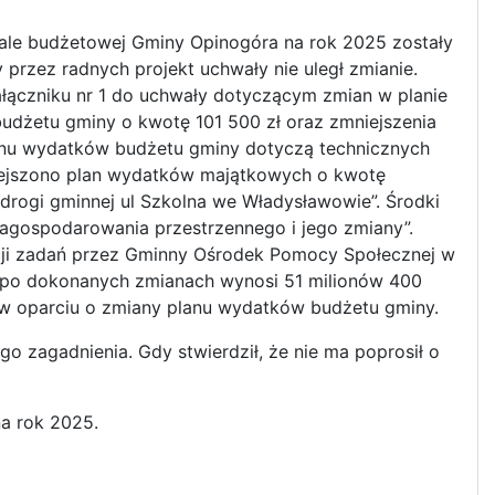
wale budżetowej Gminy Opinogóra na rok 2025 zostały
rzez radnych projekt uchwały nie uległ zmianie.
ałączniku nr 1 do uchwały dotyczącym zmian w planie
dżetu gminy o kwotę 101 500 zł oraz zmniejszenia
lanu wydatków budżetu gminy dotyczą technicznych
iejszono plan wydatków majątkowych o kwotę
drogi gminnej ul Szkolna we Władysławowie”. Środki
zagospodarowania przestrzennego i jego zmiany”.
cji zadań przez Gminny Ośrodek Pomocy Społecznej w
 po dokonanych zmianach wynosi 51 milionów 400
e w oparciu o zmiany planu wydatków budżetu gminy.
gadnienia. Gdy stwierdził, że nie ma poprosił o
a rok 2025.