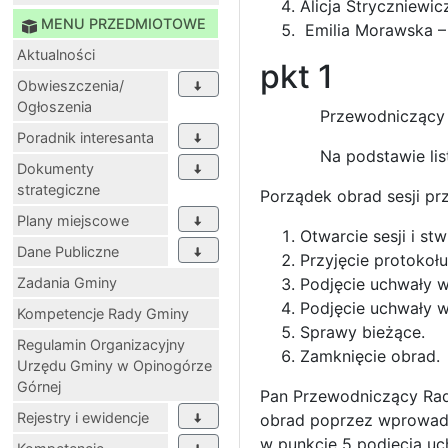
Alicja Stryczniewi
MENU PRZEDMIOTOWE
Emilia Morawska –
Aktualności
pkt 1
Obwieszczenia/
Ogłoszenia
Przewodniczący Rady G
Poradnik interesanta
Na podstawie listy o
Dokumenty
strategiczne
Porządek obrad sesji pr
Plany miejscowe
Otwarcie sesji i s
Dane Publiczne
Przyjęcie protokołu
Zadania Gminy
Podjęcie uchwały w
Podjęcie uchwały 
Kompetencje Rady Gminy
Sprawy bieżące.
Regulamin Organizacyjny
Zamknięcie obrad.
Urzędu Gminy w Opinogórze
Górnej
Pan Przewodniczący Rady
Rejestry i ewidencje
obrad poprzez wprowad
w punkcie 5 podjęcia uc