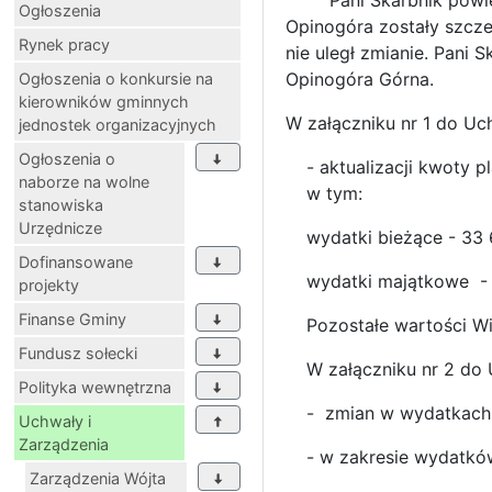
Pani Skarbnik powiedzi
Ogłoszenia
Opinogóra zostały szcz
Rynek pracy
nie uległ zmianie. Pani
Opinogóra Górna.
Ogłoszenia o konkursie na
kierowników gminnych
W załączniku nr 1 do Uc
jednostek organizacyjnych
Ogłoszenia o
- aktualizacji kwoty
naborze na wolne
w tym:
stanowiska
Urzędnicze
wydatki bieżące - 33 
Dofinansowane
wydatki majątkowe - 1
projekty
Finanse Gminy
Pozostałe wartości W
Fundusz sołecki
W załączniku nr 2 do
Polityka wewnętrzna
- zmian w wydatkach n
Uchwały i
Zarządzenia
- w zakresie wydatkó
Zarządzenia Wójta