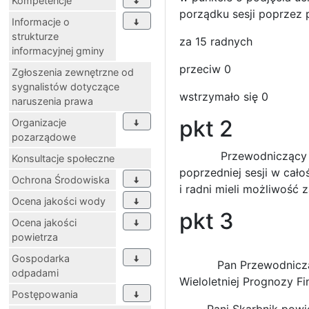
Kompetencje
porządku sesji poprzez p
Informacje o
strukturze
za 15 radnych
informacyjnej gminy
przeciw 0
Zgłoszenia zewnętrzne od
sygnalistów dotyczące
wstrzymało się 0
naruszenia prawa
pkt 2
Organizacje
pozarządowe
Przewodniczący Rady Gm
Konsultacje społeczne
poprzedniej sesji w cało
Ochrona Środowiska
i radni mieli możliwość 
Ocena jakości wody
pkt 3
Ocena jakości
powietrza
Gospodarka
Pan Przewodniczący Ra
odpadami
Wieloletniej Prognozy F
Postępowania