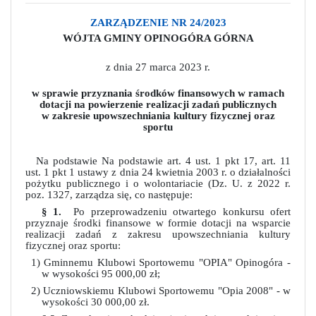
ZARZĄDZENIE
NR 24/2023
WÓJTA GMINY OPINOGÓRA GÓRNA
z dnia 27 marca 2023 r.
w sprawie przyznania środków finansowych w ramach
dotacji na powierzenie realizacji zadań publicznych
w zakresie upowszechniania kultury fizycznej oraz
sportu
Na podstawie Na podstawie art. 4 ust. 1 pkt 17, art. 11
ust. 1 pkt 1 ustawy z dnia 24 kwietnia 2003 r. o działalności
pożytku publicznego i o wolontariacie (Dz. U. z 2022 r.
poz. 1327, zarządza się, co następuje:
§ 1.
Po przeprowadzeniu otwartego konkursu ofert
przyznaje środki finansowe w formie dotacji na wsparcie
realizacji zadań z zakresu upowszechniania kultury
fizycznej oraz sportu:
1) Gminnemu Klubowi Sportowemu "OPIA" Opinogóra -
w wysokości 95 000,00 zł;
2) Uczniowskiemu Klubowi Sportowemu "Opia 2008" - w
wysokości 30 000,00 zł.