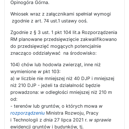
Opinogóra Górna.
Wniosek wraz z załącznikami spełniał wymogi
zgodnie z art. 74 ust.1 ustawy ooś.
Zgodnie z § 3 ust. 1 pkt 104 lit.a Rozporządzenia
RM planowane przedsięwzięcie zakwalifikowano
do przedsięwzięć mogących potencjalnie
znacząco oddziaływać na środowisko:
104) chów lub hodowla zwierząt, inne niż
wymienione
w
pkt 103:
a)
w
liczbie nie mniejszej niż 40 DJP i mniejszej
niż 210 DJP - jeżeli ta działalność będzie
prowadzona:
w
odległości mniejszej niż 210 m
od:
- terenów lub gruntów, o których mowa
w
rozporządzeniu
Ministra Rozwoju, Pracy
i Technologii z
dnia
27 lipca 2021 r.
w sprawie
ewidencji gruntów i budynków, tj.