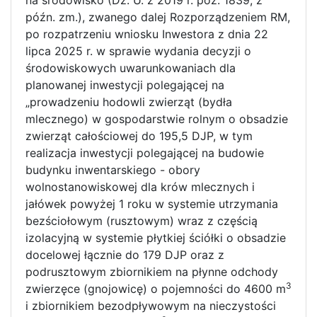
na środowisko (Dz. U. z 2019 r. poz. 1839, z
późn. zm.), zwanego dalej Rozporządzeniem RM,
po rozpatrzeniu wniosku Inwestora z dnia 22
lipca 2025 r. w sprawie wydania decyzji o
środowiskowych uwarunkowaniach dla
planowanej inwestycji polegającej na
„prowadzeniu hodowli zwierząt (bydła
mlecznego) w gospodarstwie rolnym o obsadzie
zwierząt całościowej do 195,5 DJP, w tym
realizacja inwestycji polegającej na budowie
budynku inwentarskiego - obory
wolnostanowiskowej dla krów mlecznych i
jałówek powyżej 1 roku w systemie utrzymania
bezściołowym (rusztowym) wraz z częścią
izolacyjną w systemie płytkiej ściółki o obsadzie
docelowej łącznie do 179 DJP oraz z
podrusztowym zbiornikiem na płynne odchody
3
zwierzęce (gnojowicę) o pojemności do 4600 m
i zbiornikiem bezodpływowym na nieczystości