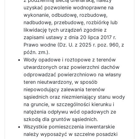
z podziemną siecią drenarską, należy
uzyskać pozwolenie wodnoprawne na
wykonanie, odbudowę, rozbudowę,
nadbudowę, przebudowę, rozbiórkę lub
likwidację tych urządzeń zgodnie z
zapisami ustawy z dnia 20 lipca 2017 r.
Prawo wodne (Dz. U. z 2025 r. poz. 960, z
późn. zm.).
Wody opadowe i roztopowe z terenów
utwardzonych oraz powierzchni dachów
odprowadzać powierzchniowo na własny
teren nieutwardzony, w sposób
niepowodujący zalewania terenów
sąsiednich oraz niezmieniający stanu wody
na gruncie, w szczególności kierunku i
natężenia odpływu wód opadowych ze
szkodą dla gruntów sąsiednich.
Wszystkie pomieszczenia inwentarskie
należy wyposażyć w szczelne posadzki